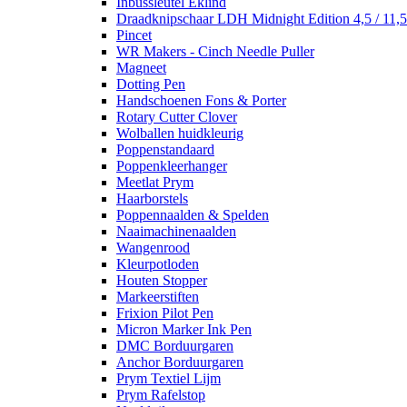
Inbussleutel Eklind
Draadknipschaar LDH Midnight Edition 4,5 / 11,
Pincet
WR Makers - Cinch Needle Puller
Magneet
Dotting Pen
Handschoenen Fons & Porter
Rotary Cutter Clover
Wolballen huidkleurig
Poppenstandaard
Poppenkleerhanger
Meetlat Prym
Haarborstels
Poppennaalden & Spelden
Naaimachinenaalden
Wangenrood
Kleurpotloden
Houten Stopper
Markeerstiften
Frixion Pilot Pen
Micron Marker Ink Pen
DMC Borduurgaren
Anchor Borduurgaren
Prym Textiel Lijm
Prym Rafelstop