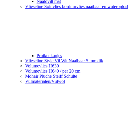
Naaldvilt mat
Vlieseline Soluvlies borduurvlies naaibaar en wateroplo
Pruikenkapjes
Vlieseline Style Vil Wit Naaibaar 5 mm dik
Volumevlies H630
Volumevlies H640 / per 20 cm
Mohair Pluche Steiff Schulte
Vulmaterialen/Vulwol