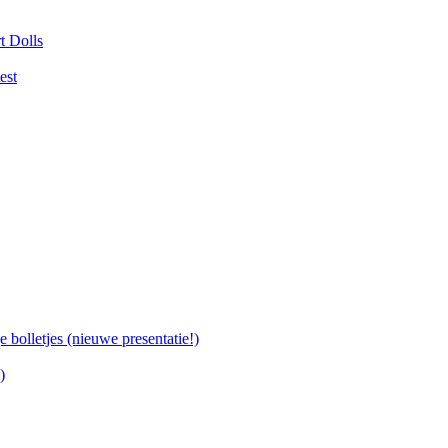
t Dolls
est
bolletjes (nieuwe presentatie!)
)