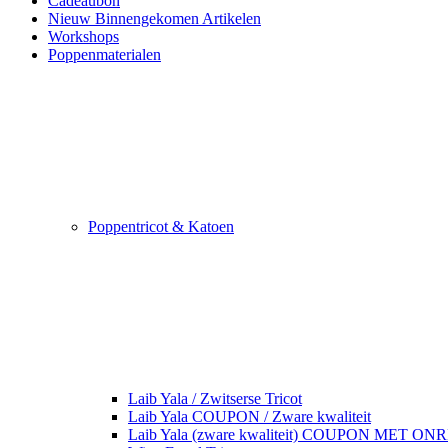
Cadeaubon
Nieuw Binnengekomen Artikelen
Workshops
Poppenmaterialen
Poppentricot & Katoen
Laib Yala / Zwitserse Tricot
Laib Yala COUPON / Zware kwaliteit
Laib Yala (zware kwaliteit) COUPON MET