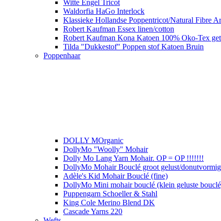
Witte Engel Tricot
Waldorfia HaGo Interlock
Klassieke Hollandse Poppentricot/Natural Fibre Ar
Robert Kaufman Essex linen/cotton
Robert Kaufman Kona Katoen 100% Oko-Tex get
Tilda "Dukkestof" Poppen stof Katoen Bruin
Poppenhaar
DOLLY MOrganic
DollyMo "Woolly" Mohair
Dolly Mo Lang Yarn Mohair. OP = OP !!!!!!!
DollyMo Mohair Bouclé groot gelust/donutvormige 
Adèle's Kid Mohair Bouclé (fine)
DollyMo Mini mohair bouclé (klein geluste bouclé
Puppengarn Schoeller & Stahl
King Cole Merino Blend DK
Cascade Yarns 220
Wefts