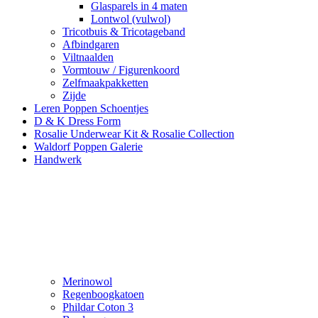
Glasparels in 4 maten
Lontwol (vulwol)
Tricotbuis & Tricotageband
Afbindgaren
Viltnaalden
Vormtouw / Figurenkoord
Zelfmaakpakketten
Zijde
Leren Poppen Schoentjes
D & K Dress Form
Rosalie Underwear Kit & Rosalie Collection
Waldorf Poppen Galerie
Handwerk
Merinowol
Regenboogkatoen
Phildar Coton 3