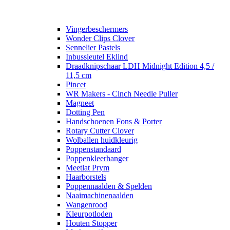
Vingerbeschermers
Wonder Clips Clover
Sennelier Pastels
Inbussleutel Eklind
Draadknipschaar LDH Midnight Edition 4,5 /
11,5 cm
Pincet
WR Makers - Cinch Needle Puller
Magneet
Dotting Pen
Handschoenen Fons & Porter
Rotary Cutter Clover
Wolballen huidkleurig
Poppenstandaard
Poppenkleerhanger
Meetlat Prym
Haarborstels
Poppennaalden & Spelden
Naaimachinenaalden
Wangenrood
Kleurpotloden
Houten Stopper