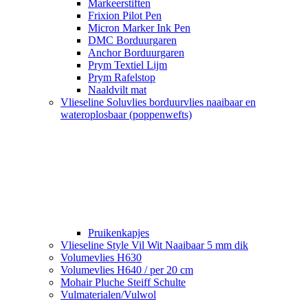
Markeerstiften
Frixion Pilot Pen
Micron Marker Ink Pen
DMC Borduurgaren
Anchor Borduurgaren
Prym Textiel Lijm
Prym Rafelstop
Naaldvilt mat
Vlieseline Soluvlies borduurvlies naaibaar en
wateroplosbaar (poppenwefts)
Pruikenkapjes
Vlieseline Style Vil Wit Naaibaar 5 mm dik
Volumevlies H630
Volumevlies H640 / per 20 cm
Mohair Pluche Steiff Schulte
Vulmaterialen/Vulwol