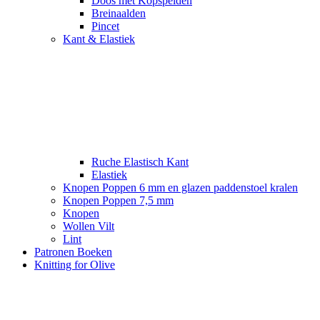
Doos met Kopspelden
Breinaalden
Pincet
Kant & Elastiek
Ruche Elastisch Kant
Elastiek
Knopen Poppen 6 mm en glazen paddenstoel kralen
Knopen Poppen 7,5 mm
Knopen
Wollen Vilt
Lint
Patronen Boeken
Knitting for Olive