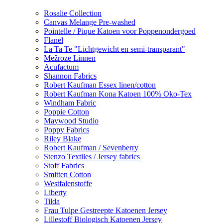
Rosalie Collection
Canvas Melange Pre-washed
Pointelle / Pique Katoen voor Poppenondergoed
Flanel
La Ta Te "Lichtgewicht en semi-transparant"
Mežroze Linnen
Acufactum
Shannon Fabrics
Robert Kaufman Essex linen/cotton
Robert Kaufman Kona Katoen 100% Oko-Tex
Windham Fabric
Poppie Cotton
Maywood Studio
Poppy Fabrics
Riley Blake
Robert Kaufman / Sevenberry
Stenzo Textiles / Jersey fabrics
Stoff Fabrics
Smitten Cotton
Westfalenstoffe
Liberty
Tilda
Frau Tulpe Gestreepte Katoenen Jersey
Lillestoff Biologisch Katoenen Jersey