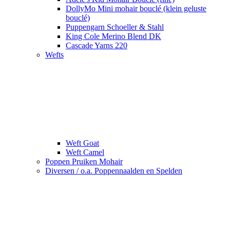
DollyMo Mini mohair bouclé (klein geluste
bouclé)
Puppengarn Schoeller & Stahl
King Cole Merino Blend DK
Cascade Yarns 220
Wefts
Weft Goat
Weft Camel
Poppen Pruiken Mohair
Diversen / o.a. Poppennaalden en Spelden