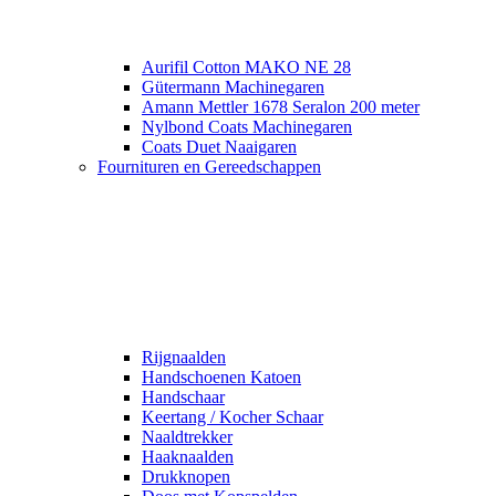
Aurifil Cotton MAKO NE 28
Gütermann Machinegaren
Amann Mettler 1678 Seralon 200 meter
Nylbond Coats Machinegaren
Coats Duet Naaigaren
Fournituren en Gereedschappen
Rijgnaalden
Handschoenen Katoen
Handschaar
Keertang / Kocher Schaar
Naaldtrekker
Haaknaalden
Drukknopen