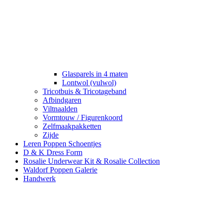
Glasparels in 4 maten
Lontwol (vulwol)
Tricotbuis & Tricotageband
Afbindgaren
Viltnaalden
Vormtouw / Figurenkoord
Zelfmaakpakketten
Zijde
Leren Poppen Schoentjes
D & K Dress Form
Rosalie Underwear Kit & Rosalie Collection
Waldorf Poppen Galerie
Handwerk