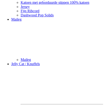
Katoen met geborduurde stippen 100% katoen
Jersey
Fijn Ribcord
Dashwood Pop Solids
Maileg
Maileg
Jelly Cat / Knuffels