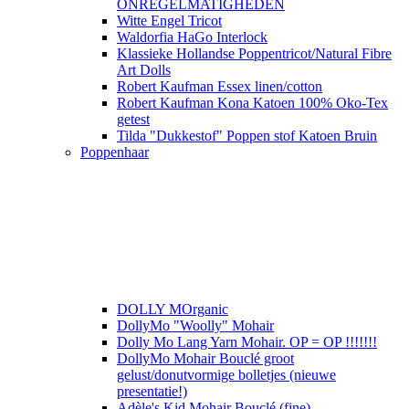
ONREGELMATIGHEDEN
Witte Engel Tricot
Waldorfia HaGo Interlock
Klassieke Hollandse Poppentricot/Natural Fibre
Art Dolls
Robert Kaufman Essex linen/cotton
Robert Kaufman Kona Katoen 100% Oko-Tex
getest
Tilda "Dukkestof" Poppen stof Katoen Bruin
Poppenhaar
DOLLY MOrganic
DollyMo "Woolly" Mohair
Dolly Mo Lang Yarn Mohair. OP = OP !!!!!!!
DollyMo Mohair Bouclé groot
gelust/donutvormige bolletjes (nieuwe
presentatie!)
Adèle's Kid Mohair Bouclé (fine)