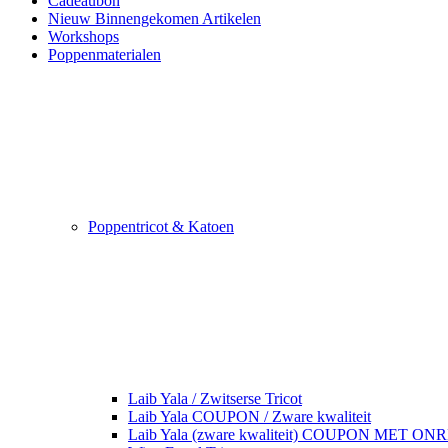
Cadeaubon
Nieuw Binnengekomen Artikelen
Workshops
Poppenmaterialen
Poppentricot & Katoen
Laib Yala / Zwitserse Tricot
Laib Yala COUPON / Zware kwaliteit
Laib Yala (zware kwaliteit) COUPON MET