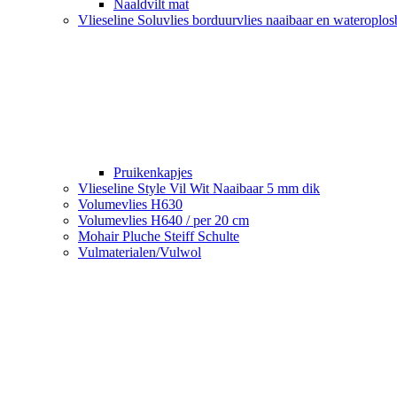
Naaldvilt mat
Vlieseline Soluvlies borduurvlies naaibaar en wateroplo
Pruikenkapjes
Vlieseline Style Vil Wit Naaibaar 5 mm dik
Volumevlies H630
Volumevlies H640 / per 20 cm
Mohair Pluche Steiff Schulte
Vulmaterialen/Vulwol