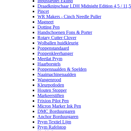
Inbussleutel Eklind
Draadknipschaar LDH Midnight Edition 4,5 / 11,
Pincet
WR Makers - Cinch Needle Puller
Magneet
Dotting Pen
Handschoenen Fons & Porter
Rotary Cutter Clover
Wolballen huidkleurig
Poppenstandaard
Poppenkleerhanger
Meetlat Prym
Haarborstels
Poppennaalden & Spelden
Naaimachinenaalden
Wangenrood
Kleurpotloden
Houten Stopper
Markeerstiften
Frixion Pilot Pen
Micron Marker Ink Pen
DMC Borduurgaren
Anchor Borduurgaren
Prym Textiel Lijm
Prym Rafelstop