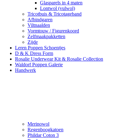
Glasparels in 4 maten
Lontwol (vulwol)
Tricotbuis & Tricotageband
Afbindgaren
Viltnaalden
Vormtouw / Figurenkoord
Zelfmaakpakketten
Zijde
Leren Poppen Schoentjes
D & K Dress Form
Rosalie Underwear Kit & Rosalie Collection
Waldorf Poppen Galerie
Handwerk
Merinowol
Regenboogkatoen
Phildar Coton 3