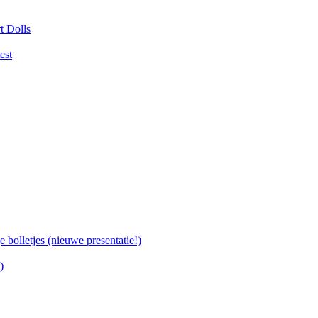
t Dolls
est
bolletjes (nieuwe presentatie!)
)