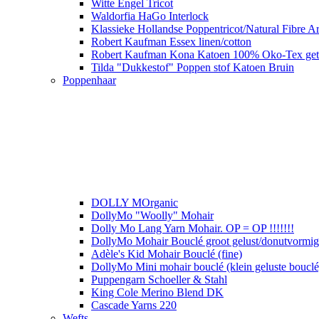
Witte Engel Tricot
Waldorfia HaGo Interlock
Klassieke Hollandse Poppentricot/Natural Fibre Ar
Robert Kaufman Essex linen/cotton
Robert Kaufman Kona Katoen 100% Oko-Tex get
Tilda "Dukkestof" Poppen stof Katoen Bruin
Poppenhaar
DOLLY MOrganic
DollyMo "Woolly" Mohair
Dolly Mo Lang Yarn Mohair. OP = OP !!!!!!!
DollyMo Mohair Bouclé groot gelust/donutvormige 
Adèle's Kid Mohair Bouclé (fine)
DollyMo Mini mohair bouclé (klein geluste bouclé
Puppengarn Schoeller & Stahl
King Cole Merino Blend DK
Cascade Yarns 220
Wefts