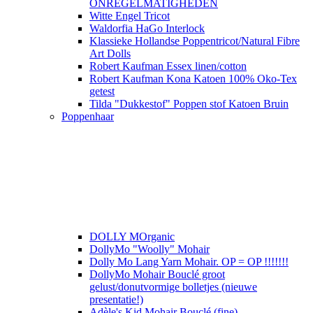
ONREGELMATIGHEDEN
Witte Engel Tricot
Waldorfia HaGo Interlock
Klassieke Hollandse Poppentricot/Natural Fibre
Art Dolls
Robert Kaufman Essex linen/cotton
Robert Kaufman Kona Katoen 100% Oko-Tex
getest
Tilda "Dukkestof" Poppen stof Katoen Bruin
Poppenhaar
DOLLY MOrganic
DollyMo "Woolly" Mohair
Dolly Mo Lang Yarn Mohair. OP = OP !!!!!!!
DollyMo Mohair Bouclé groot
gelust/donutvormige bolletjes (nieuwe
presentatie!)
Adèle's Kid Mohair Bouclé (fine)