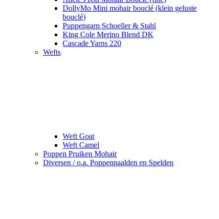
DollyMo Mini mohair bouclé (klein geluste
bouclé)
Puppengarn Schoeller & Stahl
King Cole Merino Blend DK
Cascade Yarns 220
Wefts
Weft Goat
Weft Camel
Poppen Pruiken Mohair
Diversen / o.a. Poppennaalden en Spelden