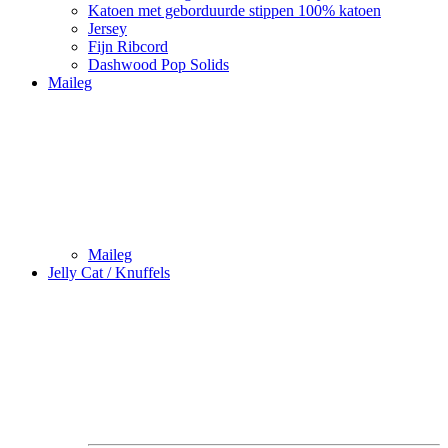
Katoen met geborduurde stippen 100% katoen
Jersey
Fijn Ribcord
Dashwood Pop Solids
Maileg
Maileg
Jelly Cat / Knuffels