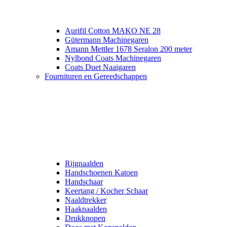
Aurifil Cotton MAKO NE 28
Gütermann Machinegaren
Amann Mettler 1678 Seralon 200 meter
Nylbond Coats Machinegaren
Coats Duet Naaigaren
Fournituren en Gereedschappen
Rijgnaalden
Handschoenen Katoen
Handschaar
Keertang / Kocher Schaar
Naaldtrekker
Haaknaalden
Drukknopen