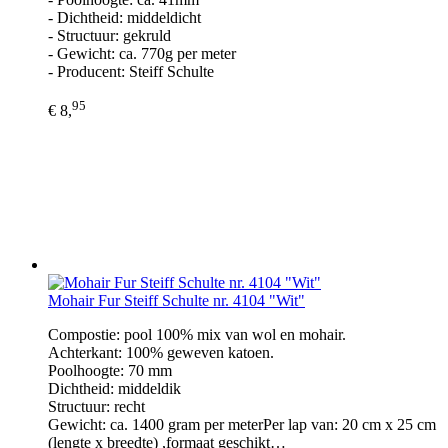
- Dichtheid: middeldicht
- Structuur: gekruld
- Gewicht: ca. 770g per meter
- Producent: Steiff Schulte
95
€ 8,
Mohair Fur Steiff Schulte nr. 4104 "Wit"
Compostie: pool 100% mix van wol en mohair.
Achterkant: 100% geweven katoen.
Poolhoogte: 70 mm
Dichtheid: middeldik
Structuur: recht
Gewicht: ca. 1400 gram per meterPer lap van: 20 cm x 25 cm
(lengte x breedte) ,formaat geschikt…