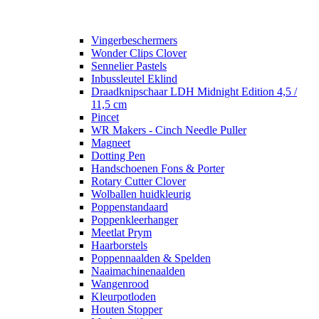
Vingerbeschermers
Wonder Clips Clover
Sennelier Pastels
Inbussleutel Eklind
Draadknipschaar LDH Midnight Edition 4,5 /
11,5 cm
Pincet
WR Makers - Cinch Needle Puller
Magneet
Dotting Pen
Handschoenen Fons & Porter
Rotary Cutter Clover
Wolballen huidkleurig
Poppenstandaard
Poppenkleerhanger
Meetlat Prym
Haarborstels
Poppennaalden & Spelden
Naaimachinenaalden
Wangenrood
Kleurpotloden
Houten Stopper