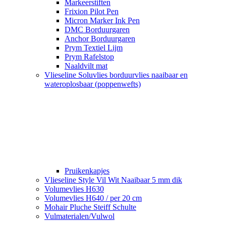
Markeerstiften
Frixion Pilot Pen
Micron Marker Ink Pen
DMC Borduurgaren
Anchor Borduurgaren
Prym Textiel Lijm
Prym Rafelstop
Naaldvilt mat
Vlieseline Soluvlies borduurvlies naaibaar en
wateroplosbaar (poppenwefts)
Pruikenkapjes
Vlieseline Style Vil Wit Naaibaar 5 mm dik
Volumevlies H630
Volumevlies H640 / per 20 cm
Mohair Pluche Steiff Schulte
Vulmaterialen/Vulwol