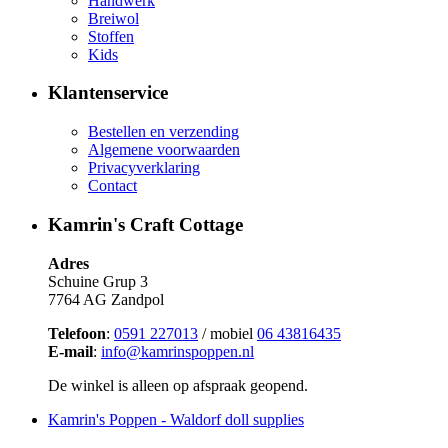
Handwerk
Breiwol
Stoffen
Kids
Klantenservice
Bestellen en verzending
Algemene voorwaarden
Privacyverklaring
Contact
Kamrin's Craft Cottage
Adres
Schuine Grup 3
7764 AG Zandpol
Telefoon
:
0591 227013
/ mobiel
06 43816435
E-mail
:
info@kamrinspoppen.nl
De winkel is alleen op afspraak geopend.
Kamrin's Poppen - Waldorf doll supplies