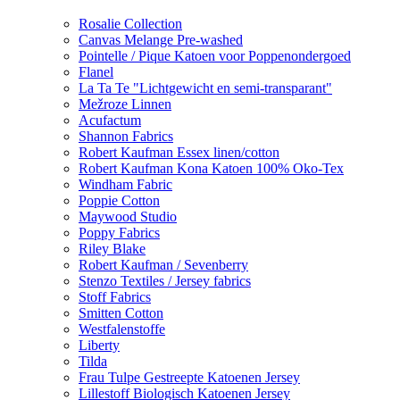
Rosalie Collection
Canvas Melange Pre-washed
Pointelle / Pique Katoen voor Poppenondergoed
Flanel
La Ta Te "Lichtgewicht en semi-transparant"
Mežroze Linnen
Acufactum
Shannon Fabrics
Robert Kaufman Essex linen/cotton
Robert Kaufman Kona Katoen 100% Oko-Tex
Windham Fabric
Poppie Cotton
Maywood Studio
Poppy Fabrics
Riley Blake
Robert Kaufman / Sevenberry
Stenzo Textiles / Jersey fabrics
Stoff Fabrics
Smitten Cotton
Westfalenstoffe
Liberty
Tilda
Frau Tulpe Gestreepte Katoenen Jersey
Lillestoff Biologisch Katoenen Jersey