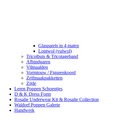
Glasparels in 4 maten
Lontwol (vulwol)
Tricotbuis & Tricotageband
Afbindgaren
Viltnaalden
Vormtouw / Figurenkoord
Zelfmaakpakketten
Zijde
Leren Poppen Schoentjes
D & K Dress Form
Rosalie Underwear Kit & Rosalie Collection
Waldorf Poppen Galerie
Handwerk