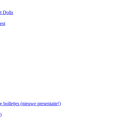
t Dolls
est
bolletjes (nieuwe presentatie!)
)