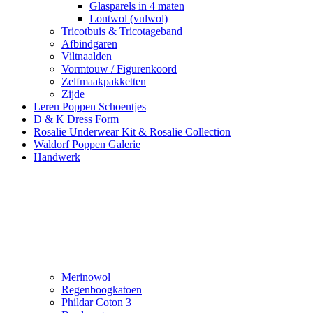
Glasparels in 4 maten
Lontwol (vulwol)
Tricotbuis & Tricotageband
Afbindgaren
Viltnaalden
Vormtouw / Figurenkoord
Zelfmaakpakketten
Zijde
Leren Poppen Schoentjes
D & K Dress Form
Rosalie Underwear Kit & Rosalie Collection
Waldorf Poppen Galerie
Handwerk
Merinowol
Regenboogkatoen
Phildar Coton 3