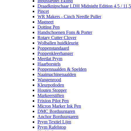
Inbussleutel Eklind
Draadknipschaar LDH Midnight Edition 4,5 / 11,
Pincet
WR Makers - Cinch Needle Puller
Magneet
Dotting Pen
Handschoenen Fons & Porter
Rotary Cutter Clover
Wolballen huidkleurig
Poppenstandaard
Poppenkleerhanger
Meetlat Prym
Haarborstels
Poppennaalden & Spelden
Naaimachinenaalden
Wangenrood
Kleurpotloden
Houten Stopper
Markeerstiften
Frixion Pilot Pen
Micron Marker Ink Pen
DMC Borduurgaren
Anchor Borduurgaren
Prym Textiel Lijm
Prym Rafelstop