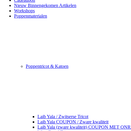
Cadeaubon
Nieuw Binnengekomen Artikelen
Workshops
Poppenmaterialen
Poppentricot & Katoen
Laib Yala / Zwitserse Tricot
Laib Yala COUPON / Zware kwaliteit
Laib Yala (zware kwaliteit) COUPON MET