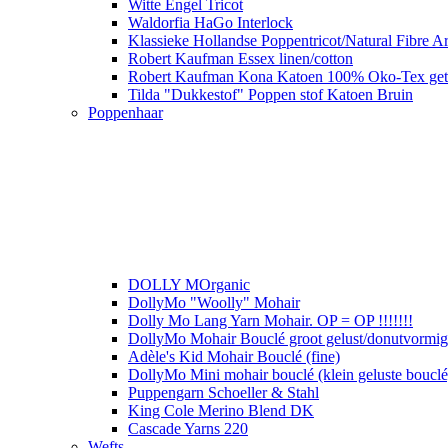
Witte Engel Tricot
Waldorfia HaGo Interlock
Klassieke Hollandse Poppentricot/Natural Fibre Ar
Robert Kaufman Essex linen/cotton
Robert Kaufman Kona Katoen 100% Oko-Tex get
Tilda "Dukkestof" Poppen stof Katoen Bruin
Poppenhaar
DOLLY MOrganic
DollyMo "Woolly" Mohair
Dolly Mo Lang Yarn Mohair. OP = OP !!!!!!!
DollyMo Mohair Bouclé groot gelust/donutvormige 
Adèle's Kid Mohair Bouclé (fine)
DollyMo Mini mohair bouclé (klein geluste bouclé
Puppengarn Schoeller & Stahl
King Cole Merino Blend DK
Cascade Yarns 220
Wefts