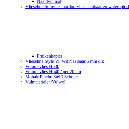
Naaldvilt mat
Vlieseline Soluvlies borduurvlies naaibaar en wateroplo
Pruikenkapjes
Vlieseline Style Vil Wit Naaibaar 5 mm dik
Volumevlies H630
Volumevlies H640 / per 20 cm
Mohair Pluche Steiff Schulte
Vulmaterialen/Vulwol