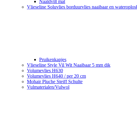
Naaldvilt mat
Vlieseline Soluvlies borduurvlies naaibaar en wateroplo
Pruikenkapjes
Vlieseline Style Vil Wit Naaibaar 5 mm dik
Volumevlies H630
Volumevlies H640 / per 20 cm
Mohair Pluche Steiff Schulte
Vulmaterialen/Vulwol