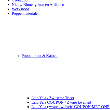
Cadeaubon
Nieuw Binnengekomen Artikelen
Workshops
Poppenmaterialen
Poppentricot & Katoen
Laib Yala / Zwitserse Tricot
Laib Yala COUPON / Zware kwaliteit
Laib Yala (zware kwaliteit) COUPON MET