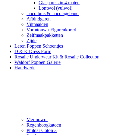
Glasparels in 4 maten
Lontwol (vulwol)
Tricotbuis & Tricotageband
Afbindgaren
Viltnaalden
Vormtouw / Figurenkoord
Zelfmaakpakketten
Zijde
Leren Poppen Schoentjes
D & K Dress Form
Rosalie Underwear Kit & Rosalie Collection
Waldorf Poppen Galerie
Handwerk
Merinowol
Regenboogkatoen
Phildar Coton 3