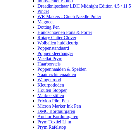
Inbussleutel Eklind
Draadknipschaar LDH Midnight Edition 4,5 / 11,
Pincet
WR Makers - Cinch Needle Puller
Magneet
Dotting Pen
Handschoenen Fons & Porter
Rotary Cutter Clover
Wolballen huidkleurig
Poppenstandaard
Poppenkleerhanger
Meetlat Prym
Haarborstels
Poppennaalden & Spelden
Naaimachinenaalden
Wangenrood
Kleurpotloden
Houten Stopper
Markeerstiften
Frixion Pilot Pen
Micron Marker Ink Pen
DMC Borduurgaren
Anchor Borduurgaren
Prym Textiel Lijm
Prym Rafelstop