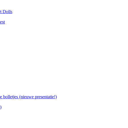
t Dolls
est
bolletjes (nieuwe presentatie!)
)