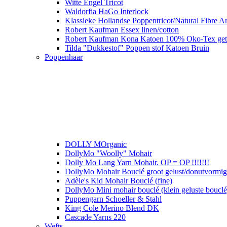
Witte Engel Tricot
Waldorfia HaGo Interlock
Klassieke Hollandse Poppentricot/Natural Fibre Ar
Robert Kaufman Essex linen/cotton
Robert Kaufman Kona Katoen 100% Oko-Tex get
Tilda "Dukkestof" Poppen stof Katoen Bruin
Poppenhaar
DOLLY MOrganic
DollyMo "Woolly" Mohair
Dolly Mo Lang Yarn Mohair. OP = OP !!!!!!!
DollyMo Mohair Bouclé groot gelust/donutvormige 
Adèle's Kid Mohair Bouclé (fine)
DollyMo Mini mohair bouclé (klein geluste bouclé
Puppengarn Schoeller & Stahl
King Cole Merino Blend DK
Cascade Yarns 220
Wefts