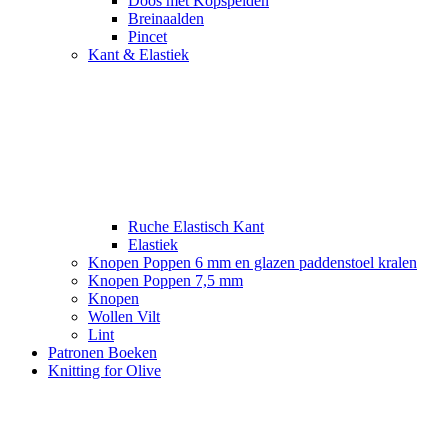
Doos met Kopspelden
Breinaalden
Pincet
Kant & Elastiek
Ruche Elastisch Kant
Elastiek
Knopen Poppen 6 mm en glazen paddenstoel kralen
Knopen Poppen 7,5 mm
Knopen
Wollen Vilt
Lint
Patronen Boeken
Knitting for Olive