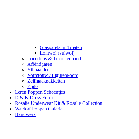
Glasparels in 4 maten
Lontwol (vulwol)
Tricotbuis & Tricotageband
Afbindgaren
Viltnaalden
Vormtouw / Figurenkoord
Zelfmaakpakketten
Zijde
Leren Poppen Schoentjes
D & K Dress Form
Rosalie Underwear Kit & Rosalie Collection
Waldorf Poppen Galerie
Handwerk