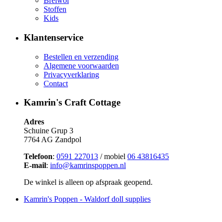
Breiwol
Stoffen
Kids
Klantenservice
Bestellen en verzending
Algemene voorwaarden
Privacyverklaring
Contact
Kamrin's Craft Cottage
Adres
Schuine Grup 3
7764 AG Zandpol
Telefoon
:
0591 227013
/ mobiel
06 43816435
E-mail
:
info@kamrinspoppen.nl
De winkel is alleen op afspraak geopend.
Kamrin's Poppen - Waldorf doll supplies