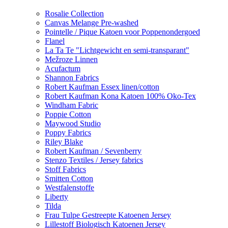
Rosalie Collection
Canvas Melange Pre-washed
Pointelle / Pique Katoen voor Poppenondergoed
Flanel
La Ta Te "Lichtgewicht en semi-transparant"
Mežroze Linnen
Acufactum
Shannon Fabrics
Robert Kaufman Essex linen/cotton
Robert Kaufman Kona Katoen 100% Oko-Tex
Windham Fabric
Poppie Cotton
Maywood Studio
Poppy Fabrics
Riley Blake
Robert Kaufman / Sevenberry
Stenzo Textiles / Jersey fabrics
Stoff Fabrics
Smitten Cotton
Westfalenstoffe
Liberty
Tilda
Frau Tulpe Gestreepte Katoenen Jersey
Lillestoff Biologisch Katoenen Jersey