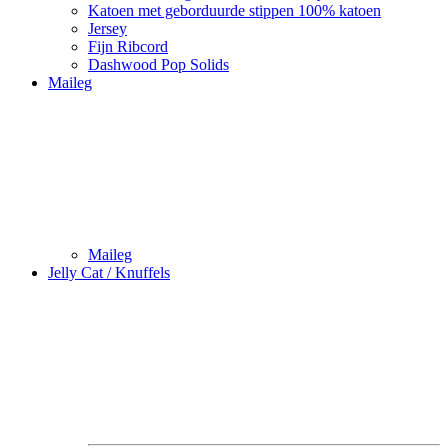
Katoen met geborduurde stippen 100% katoen
Jersey
Fijn Ribcord
Dashwood Pop Solids
Maileg
Maileg
Jelly Cat / Knuffels