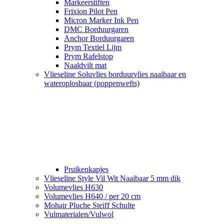
Markeerstiften
Frixion Pilot Pen
Micron Marker Ink Pen
DMC Borduurgaren
Anchor Borduurgaren
Prym Textiel Lijm
Prym Rafelstop
Naaldvilt mat
Vlieseline Soluvlies borduurvlies naaibaar en
wateroplosbaar (poppenwefts)
Pruikenkapjes
Vlieseline Style Vil Wit Naaibaar 5 mm dik
Volumevlies H630
Volumevlies H640 / per 20 cm
Mohair Pluche Steiff Schulte
Vulmaterialen/Vulwol