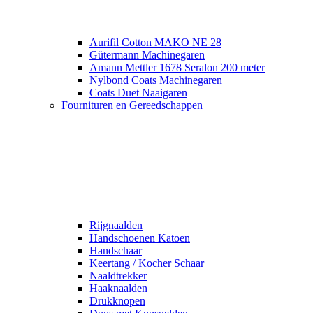
Aurifil Cotton MAKO NE 28
Gütermann Machinegaren
Amann Mettler 1678 Seralon 200 meter
Nylbond Coats Machinegaren
Coats Duet Naaigaren
Fournituren en Gereedschappen
Rijgnaalden
Handschoenen Katoen
Handschaar
Keertang / Kocher Schaar
Naaldtrekker
Haaknaalden
Drukknopen