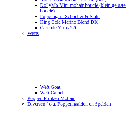
DollyMo Mini mohair bouclé (klein geluste
bouclé)
Puppengarn Schoeller & Stahl
King Cole Merino Blend DK
Cascade Yarns 220
Wefts
Weft Goat
Weft Camel
Poppen Pruiken Mohair
Diversen / o.a. Poppennaalden en Spelden