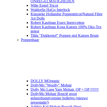
ONREGELMATIGHEDEN
Witte Engel Tricot
Waldorfia HaGo Interlock
Klassieke Hollandse Poppentricot/Natural Fibre
Art Dolls
Robert Kaufman Essex linen/cotton
Robert Kaufman Kona Katoen 100% Oko-Tex
getest
Tilda "Dukkestof" Poppen stof Katoen Bruin
Poppenhaar
DOLLY MOrganic
DollyMo "Woolly" Mohair
Dolly Mo Lang Yarn Mohair. OP = OP !!!!!!!
DollyMo Mohair Bouclé groot
gelust/donutvormige bolletjes (nieuwe
presentatie!)
Adèle's Kid Mohair Bouclé (fine)