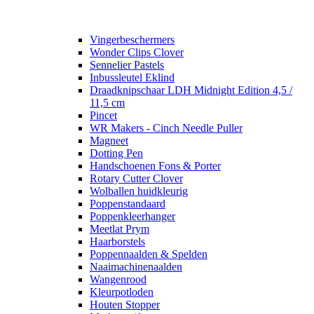
Vingerbeschermers
Wonder Clips Clover
Sennelier Pastels
Inbussleutel Eklind
Draadknipschaar LDH Midnight Edition 4,5 /
11,5 cm
Pincet
WR Makers - Cinch Needle Puller
Magneet
Dotting Pen
Handschoenen Fons & Porter
Rotary Cutter Clover
Wolballen huidkleurig
Poppenstandaard
Poppenkleerhanger
Meetlat Prym
Haarborstels
Poppennaalden & Spelden
Naaimachinenaalden
Wangenrood
Kleurpotloden
Houten Stopper