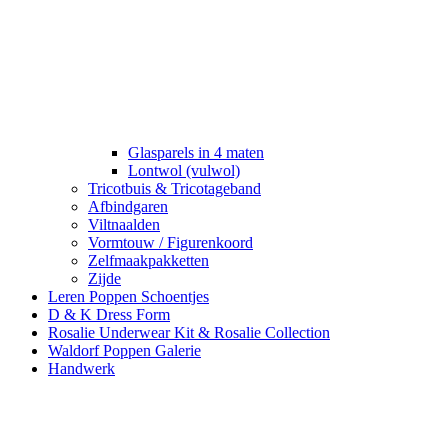
Glasparels in 4 maten
Lontwol (vulwol)
Tricotbuis & Tricotageband
Afbindgaren
Viltnaalden
Vormtouw / Figurenkoord
Zelfmaakpakketten
Zijde
Leren Poppen Schoentjes
D & K Dress Form
Rosalie Underwear Kit & Rosalie Collection
Waldorf Poppen Galerie
Handwerk