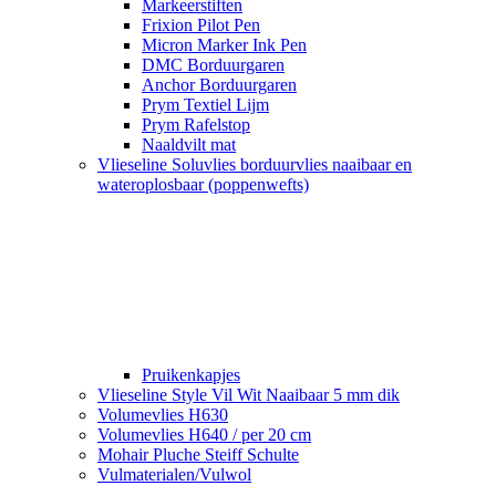
Markeerstiften
Frixion Pilot Pen
Micron Marker Ink Pen
DMC Borduurgaren
Anchor Borduurgaren
Prym Textiel Lijm
Prym Rafelstop
Naaldvilt mat
Vlieseline Soluvlies borduurvlies naaibaar en
wateroplosbaar (poppenwefts)
Pruikenkapjes
Vlieseline Style Vil Wit Naaibaar 5 mm dik
Volumevlies H630
Volumevlies H640 / per 20 cm
Mohair Pluche Steiff Schulte
Vulmaterialen/Vulwol