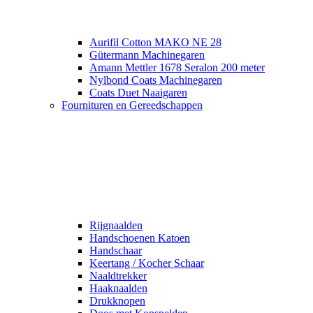
Aurifil Cotton MAKO NE 28
Gütermann Machinegaren
Amann Mettler 1678 Seralon 200 meter
Nylbond Coats Machinegaren
Coats Duet Naaigaren
Fournituren en Gereedschappen
Rijgnaalden
Handschoenen Katoen
Handschaar
Keertang / Kocher Schaar
Naaldtrekker
Haaknaalden
Drukknopen