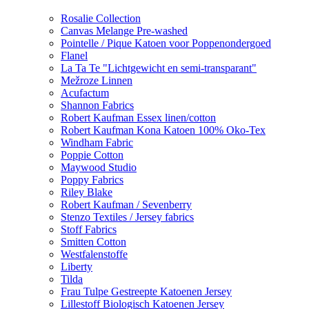
Rosalie Collection
Canvas Melange Pre-washed
Pointelle / Pique Katoen voor Poppenondergoed
Flanel
La Ta Te "Lichtgewicht en semi-transparant"
Mežroze Linnen
Acufactum
Shannon Fabrics
Robert Kaufman Essex linen/cotton
Robert Kaufman Kona Katoen 100% Oko-Tex
Windham Fabric
Poppie Cotton
Maywood Studio
Poppy Fabrics
Riley Blake
Robert Kaufman / Sevenberry
Stenzo Textiles / Jersey fabrics
Stoff Fabrics
Smitten Cotton
Westfalenstoffe
Liberty
Tilda
Frau Tulpe Gestreepte Katoenen Jersey
Lillestoff Biologisch Katoenen Jersey