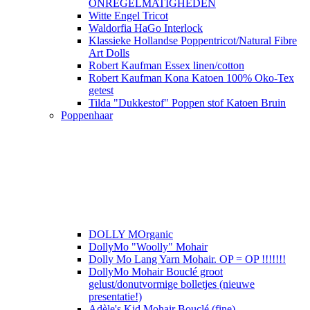
ONREGELMATIGHEDEN
Witte Engel Tricot
Waldorfia HaGo Interlock
Klassieke Hollandse Poppentricot/Natural Fibre
Art Dolls
Robert Kaufman Essex linen/cotton
Robert Kaufman Kona Katoen 100% Oko-Tex
getest
Tilda "Dukkestof" Poppen stof Katoen Bruin
Poppenhaar
DOLLY MOrganic
DollyMo "Woolly" Mohair
Dolly Mo Lang Yarn Mohair. OP = OP !!!!!!!
DollyMo Mohair Bouclé groot
gelust/donutvormige bolletjes (nieuwe
presentatie!)
Adèle's Kid Mohair Bouclé (fine)