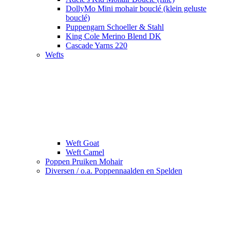
DollyMo Mini mohair bouclé (klein geluste
bouclé)
Puppengarn Schoeller & Stahl
King Cole Merino Blend DK
Cascade Yarns 220
Wefts
Weft Goat
Weft Camel
Poppen Pruiken Mohair
Diversen / o.a. Poppennaalden en Spelden