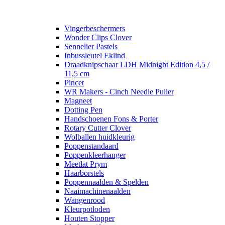
Vingerbeschermers
Wonder Clips Clover
Sennelier Pastels
Inbussleutel Eklind
Draadknipschaar LDH Midnight Edition 4,5 /
11,5 cm
Pincet
WR Makers - Cinch Needle Puller
Magneet
Dotting Pen
Handschoenen Fons & Porter
Rotary Cutter Clover
Wolballen huidkleurig
Poppenstandaard
Poppenkleerhanger
Meetlat Prym
Haarborstels
Poppennaalden & Spelden
Naaimachinenaalden
Wangenrood
Kleurpotloden
Houten Stopper