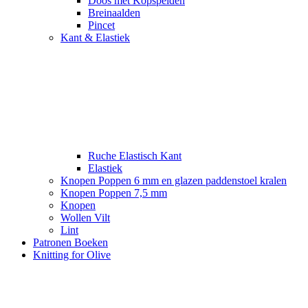
Doos met Kopspelden
Breinaalden
Pincet
Kant & Elastiek
Ruche Elastisch Kant
Elastiek
Knopen Poppen 6 mm en glazen paddenstoel kralen
Knopen Poppen 7,5 mm
Knopen
Wollen Vilt
Lint
Patronen Boeken
Knitting for Olive