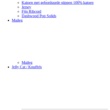
Katoen met geborduurde stippen 100% katoen
Jersey
Fijn Ribcord
Dashwood Pop Solids
Maileg
Maileg
Jelly Cat / Knuffels