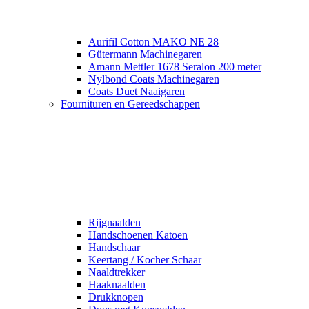
Aurifil Cotton MAKO NE 28
Gütermann Machinegaren
Amann Mettler 1678 Seralon 200 meter
Nylbond Coats Machinegaren
Coats Duet Naaigaren
Fournituren en Gereedschappen
Rijgnaalden
Handschoenen Katoen
Handschaar
Keertang / Kocher Schaar
Naaldtrekker
Haaknaalden
Drukknopen