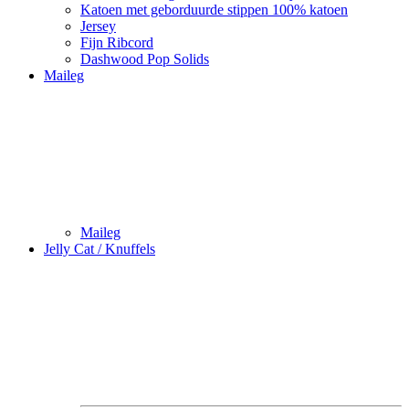
Katoen met geborduurde stippen 100% katoen
Jersey
Fijn Ribcord
Dashwood Pop Solids
Maileg
Maileg
Jelly Cat / Knuffels