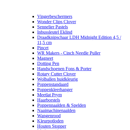
Vingerbeschermers
Wonder Clips Clover
Sennelier Pastels
Inbussleutel Eklind
Draadknipschaar LDH Midnight Edition 4,5 /
11,5 cm
Pincet
WR Makers - Cinch Needle Puller
Magneet
Dotting Pen
Handschoenen Fons & Porter
Rotary Cutter Clover
Wolballen huidkleurig
Poppenstandaard
Poppenkleerhanger
Meetlat Prym
Haarborstels
Poppennaalden & Spelden
Naaimachinenaalden
Wangenrood
Kleurpotloden
Houten Stopper