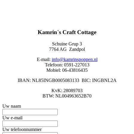
Kamrin`s Craft Cottage
Schuine Grup 3
7764 AG Zandpol
E-mail:
info@kamrinspoppen.nl
Telefoon: 0591-227013
Mobiel: 06-43816435
IBAN: NL85INGB0005083133 BIC: INGBNL2A
KvK: 28089703
BTW: NL004963652B70
Uw naam
Uw e-mail
Uw telefoonnummer