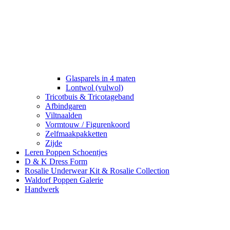
Glasparels in 4 maten
Lontwol (vulwol)
Tricotbuis & Tricotageband
Afbindgaren
Viltnaalden
Vormtouw / Figurenkoord
Zelfmaakpakketten
Zijde
Leren Poppen Schoentjes
D & K Dress Form
Rosalie Underwear Kit & Rosalie Collection
Waldorf Poppen Galerie
Handwerk