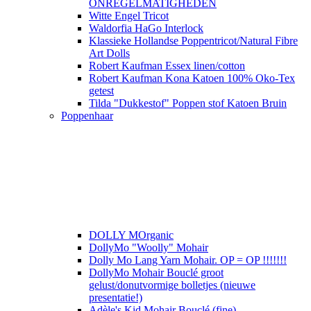
ONREGELMATIGHEDEN
Witte Engel Tricot
Waldorfia HaGo Interlock
Klassieke Hollandse Poppentricot/Natural Fibre
Art Dolls
Robert Kaufman Essex linen/cotton
Robert Kaufman Kona Katoen 100% Oko-Tex
getest
Tilda "Dukkestof" Poppen stof Katoen Bruin
Poppenhaar
DOLLY MOrganic
DollyMo "Woolly" Mohair
Dolly Mo Lang Yarn Mohair. OP = OP !!!!!!!
DollyMo Mohair Bouclé groot
gelust/donutvormige bolletjes (nieuwe
presentatie!)
Adèle's Kid Mohair Bouclé (fine)