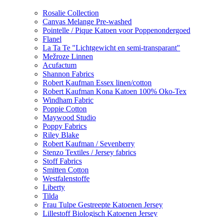
Rosalie Collection
Canvas Melange Pre-washed
Pointelle / Pique Katoen voor Poppenondergoed
Flanel
La Ta Te "Lichtgewicht en semi-transparant"
Mežroze Linnen
Acufactum
Shannon Fabrics
Robert Kaufman Essex linen/cotton
Robert Kaufman Kona Katoen 100% Oko-Tex
Windham Fabric
Poppie Cotton
Maywood Studio
Poppy Fabrics
Riley Blake
Robert Kaufman / Sevenberry
Stenzo Textiles / Jersey fabrics
Stoff Fabrics
Smitten Cotton
Westfalenstoffe
Liberty
Tilda
Frau Tulpe Gestreepte Katoenen Jersey
Lillestoff Biologisch Katoenen Jersey