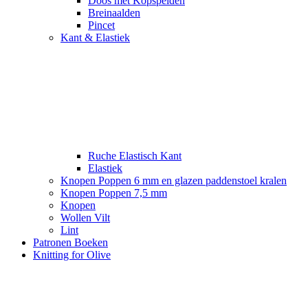
Doos met Kopspelden
Breinaalden
Pincet
Kant & Elastiek
Ruche Elastisch Kant
Elastiek
Knopen Poppen 6 mm en glazen paddenstoel kralen
Knopen Poppen 7,5 mm
Knopen
Wollen Vilt
Lint
Patronen Boeken
Knitting for Olive