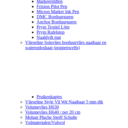
Markeerstiften
Frixion Pilot Pen
Micron Marker Ink Pen
DMC Borduurgaren
Anchor Borduurgaren
Prym Textiel Lijm
Prym Rafelstop
Naaldvilt mat
Vlieseline Soluvlies borduurvlies naaibaar en
wateroplosbaar (poppenwefts)
Pruikenkapjes
Vlieseline Style Vil Wit Naaibaar 5 mm dik
Volumevlies H630
Volumevlies H640 / per 20 cm
Mohair Pluche Steiff Schulte
Vulmaterialen/Vulwol