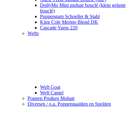
DollyMo Mini mohair bouclé (klein geluste
bouclé)
Puppengarn Schoeller & Stahl
King Cole Merino Blend DK
Cascade Yarns 220
Wefts
Weft Goat
Weft Camel
Poppen Pruiken Mohair
Diversen / o.a. Poppennaalden en Spelden