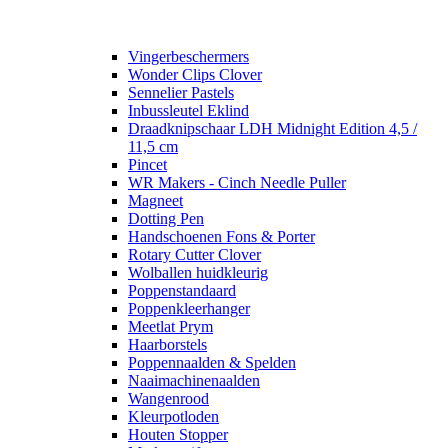
Vingerbeschermers
Wonder Clips Clover
Sennelier Pastels
Inbussleutel Eklind
Draadknipschaar LDH Midnight Edition 4,5 /
11,5 cm
Pincet
WR Makers - Cinch Needle Puller
Magneet
Dotting Pen
Handschoenen Fons & Porter
Rotary Cutter Clover
Wolballen huidkleurig
Poppenstandaard
Poppenkleerhanger
Meetlat Prym
Haarborstels
Poppennaalden & Spelden
Naaimachinenaalden
Wangenrood
Kleurpotloden
Houten Stopper