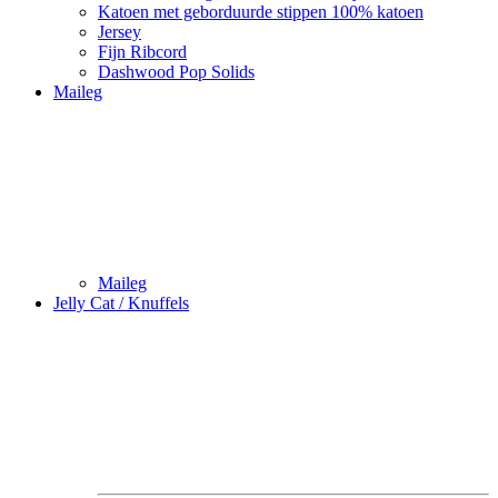
Katoen met geborduurde stippen 100% katoen
Jersey
Fijn Ribcord
Dashwood Pop Solids
Maileg
Maileg
Jelly Cat / Knuffels