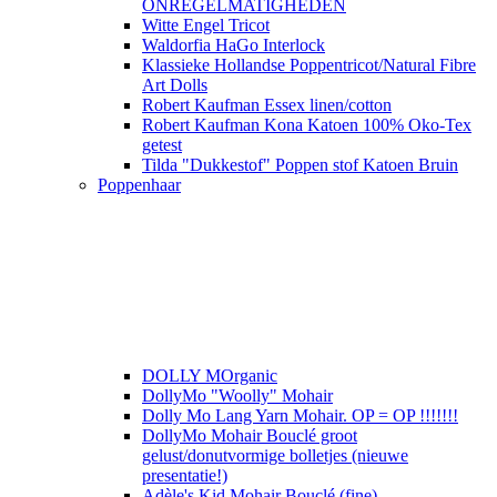
ONREGELMATIGHEDEN
Witte Engel Tricot
Waldorfia HaGo Interlock
Klassieke Hollandse Poppentricot/Natural Fibre
Art Dolls
Robert Kaufman Essex linen/cotton
Robert Kaufman Kona Katoen 100% Oko-Tex
getest
Tilda "Dukkestof" Poppen stof Katoen Bruin
Poppenhaar
DOLLY MOrganic
DollyMo "Woolly" Mohair
Dolly Mo Lang Yarn Mohair. OP = OP !!!!!!!
DollyMo Mohair Bouclé groot
gelust/donutvormige bolletjes (nieuwe
presentatie!)
Adèle's Kid Mohair Bouclé (fine)