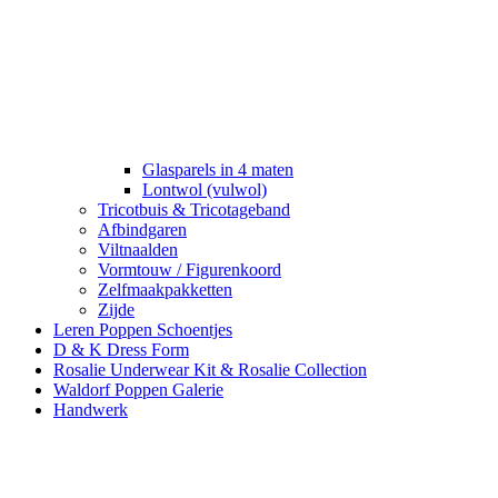
Glasparels in 4 maten
Lontwol (vulwol)
Tricotbuis & Tricotageband
Afbindgaren
Viltnaalden
Vormtouw / Figurenkoord
Zelfmaakpakketten
Zijde
Leren Poppen Schoentjes
D & K Dress Form
Rosalie Underwear Kit & Rosalie Collection
Waldorf Poppen Galerie
Handwerk