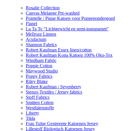
Rosalie Collection
Canvas Melange Pre-washed
Pointelle / Pique Katoen voor Poppenondergoed
Flanel
La Ta Te "Lichtgewicht en semi-transparant"
Mežroze Linnen
Acufactum
Shannon Fabrics
Robert Kaufman Essex linen/cotton
Robert Kaufman Kona Katoen 100% Oko-Tex
Windham Fabric
Poppie Cotton
Maywood Studio
Poppy Fabrics
Riley Blake
Robert Kaufman / Sevenberry
Stenzo Textiles / Jersey fabrics
Stoff Fabrics
Smitten Cotton
Westfalenstoffe
Liberty
Tilda
Frau Tulpe Gestreepte Katoenen Jersey
Lillestoff Biologisch Katoenen Jersey