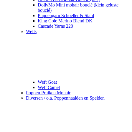
DollyMo Mini mohair bouclé (klein geluste
bouclé)
Puppengarn Schoeller & Stahl
King Cole Merino Blend DK
Cascade Yarns 220
Wefts
Weft Goat
Weft Camel
Poppen Pruiken Mohair
Diversen / o.a. Poppennaalden en Spelden