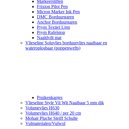
Markeerstiften
Frixion Pilot Pen
Micron Marker Ink Pen
DMC Borduurgaren
Anchor Borduurgaren
Prym Textiel Lijm
Prym Rafelstop
Naaldvilt mat
Vlieseline Soluvlies borduurvlies naaibaar en
wateroplosbaar (poppenwefts)
Pruikenkapjes
Vlieseline Style Vil Wit Naaibaar 5 mm dik
Volumevlies H630
Volumevlies H640 / per 20 cm
Mohair Pluche Steiff Schulte
Vulmaterialen/Vulwol