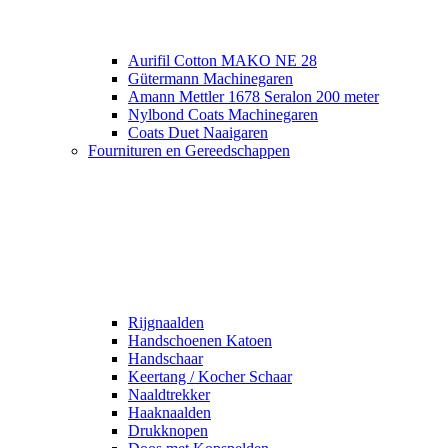
Aurifil Cotton MAKO NE 28
Gütermann Machinegaren
Amann Mettler 1678 Seralon 200 meter
Nylbond Coats Machinegaren
Coats Duet Naaigaren
Fournituren en Gereedschappen
Rijgnaalden
Handschoenen Katoen
Handschaar
Keertang / Kocher Schaar
Naaldtrekker
Haaknaalden
Drukknopen