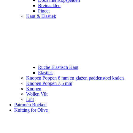
Doos met Kopspelden
Breinaalden
Pincet
Kant & Elastiek
Ruche Elastisch Kant
Elastiek
Knopen Poppen 6 mm en glazen paddenstoel kralen
Knopen Poppen 7,5 mm
Knopen
Wollen Vilt
Lint
Patronen Boeken
Knitting for Olive