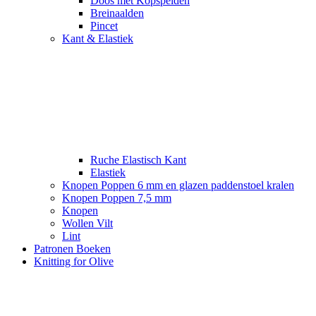
Doos met Kopspelden
Breinaalden
Pincet
Kant & Elastiek
Ruche Elastisch Kant
Elastiek
Knopen Poppen 6 mm en glazen paddenstoel kralen
Knopen Poppen 7,5 mm
Knopen
Wollen Vilt
Lint
Patronen Boeken
Knitting for Olive