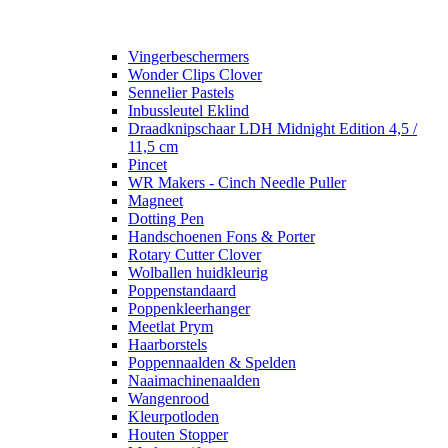
Vingerbeschermers
Wonder Clips Clover
Sennelier Pastels
Inbussleutel Eklind
Draadknipschaar LDH Midnight Edition 4,5 /
11,5 cm
Pincet
WR Makers - Cinch Needle Puller
Magneet
Dotting Pen
Handschoenen Fons & Porter
Rotary Cutter Clover
Wolballen huidkleurig
Poppenstandaard
Poppenkleerhanger
Meetlat Prym
Haarborstels
Poppennaalden & Spelden
Naaimachinenaalden
Wangenrood
Kleurpotloden
Houten Stopper