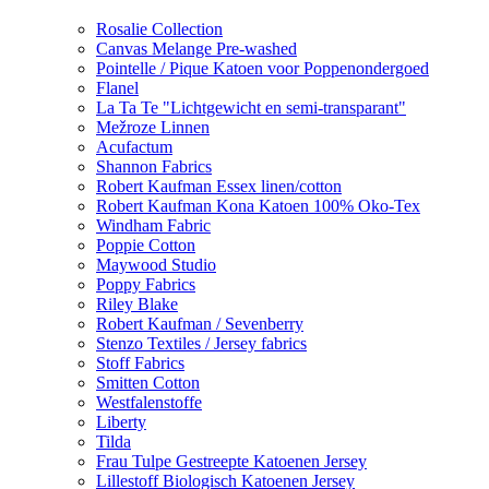
Rosalie Collection
Canvas Melange Pre-washed
Pointelle / Pique Katoen voor Poppenondergoed
Flanel
La Ta Te "Lichtgewicht en semi-transparant"
Mežroze Linnen
Acufactum
Shannon Fabrics
Robert Kaufman Essex linen/cotton
Robert Kaufman Kona Katoen 100% Oko-Tex
Windham Fabric
Poppie Cotton
Maywood Studio
Poppy Fabrics
Riley Blake
Robert Kaufman / Sevenberry
Stenzo Textiles / Jersey fabrics
Stoff Fabrics
Smitten Cotton
Westfalenstoffe
Liberty
Tilda
Frau Tulpe Gestreepte Katoenen Jersey
Lillestoff Biologisch Katoenen Jersey