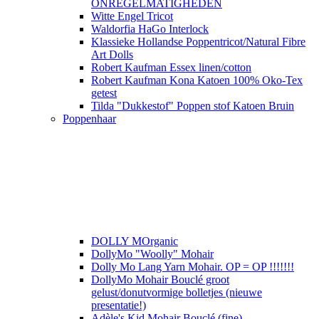
ONREGELMATIGHEDEN
Witte Engel Tricot
Waldorfia HaGo Interlock
Klassieke Hollandse Poppentricot/Natural Fibre
Art Dolls
Robert Kaufman Essex linen/cotton
Robert Kaufman Kona Katoen 100% Oko-Tex
getest
Tilda "Dukkestof" Poppen stof Katoen Bruin
Poppenhaar
DOLLY MOrganic
DollyMo "Woolly" Mohair
Dolly Mo Lang Yarn Mohair. OP = OP !!!!!!!
DollyMo Mohair Bouclé groot
gelust/donutvormige bolletjes (nieuwe
presentatie!)
Adèle's Kid Mohair Bouclé (fine)