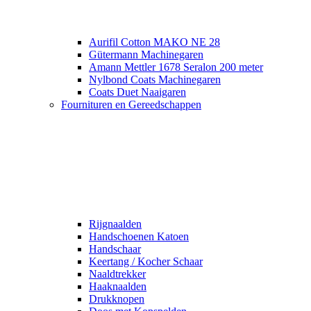
Aurifil Cotton MAKO NE 28
Gütermann Machinegaren
Amann Mettler 1678 Seralon 200 meter
Nylbond Coats Machinegaren
Coats Duet Naaigaren
Fournituren en Gereedschappen
Rijgnaalden
Handschoenen Katoen
Handschaar
Keertang / Kocher Schaar
Naaldtrekker
Haaknaalden
Drukknopen