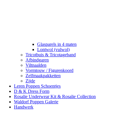
Glasparels in 4 maten
Lontwol (vulwol)
Tricotbuis & Tricotageband
Afbindgaren
Viltnaalden
Vormtouw / Figurenkoord
Zelfmaakpakketten
Zijde
Leren Poppen Schoentjes
D & K Dress Form
Rosalie Underwear Kit & Rosalie Collection
Waldorf Poppen Galerie
Handwerk