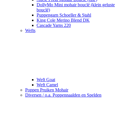
DollyMo Mini mohair bouclé (klein geluste
bouclé)
Puppengarn Schoeller & Stahl
King Cole Merino Blend DK
Cascade Yarns 220
Wefts
Weft Goat
Weft Camel
Poppen Pruiken Mohair
Diversen / o.a. Poppennaalden en Spelden