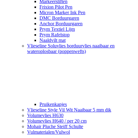
Markeerstiften
Frixion Pilot Pen
Micron Marker Ink Pen
DMC Borduurgaren
Anchor Borduurgaren
Prym Textiel Lijm
Prym Rafelstop
Naaldvilt mat
Vlieseline Soluvlies borduurvlies naaibaar en
wateroplosbaar (poppenwefts)
Pruikenkapjes
Vlieseline Style Vil Wit Naaibaar 5 mm dik
Volumevlies H630
Volumevlies H640 / per 20 cm
Mohair Pluche Steiff Schulte
Vulmaterialen/Vulwol