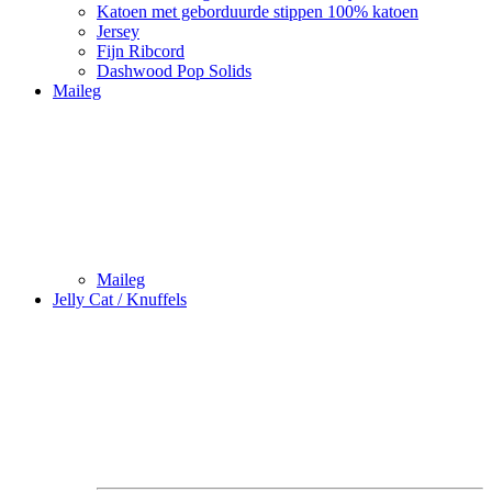
Katoen met geborduurde stippen 100% katoen
Jersey
Fijn Ribcord
Dashwood Pop Solids
Maileg
Maileg
Jelly Cat / Knuffels