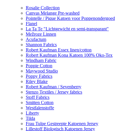
Rosalie Collection
Canvas Melange Pre-washed
Pointelle / Pique Katoen voor Poppenondergoed
Flanel
La Ta Te "Lichtgewicht en semi-transparant"
Mežroze Linnen
Acufactum
Shannon Fabrics
Robert Kaufman Essex linen/cotton
Robert Kaufman Kona Katoen 100% Oko-Tex
Windham Fabric
Poppie Cotton
Maywood Studio
Poppy Fabrics
Riley Blake
Robert Kaufman / Sevenberry
Stenzo Textiles / Jersey fabrics
Stoff Fabrics
Smitten Cotton
Westfalenstoffe
Liberty
Tilda
Frau Tulpe Gestreepte Katoenen Jersey
Lillestoff Biologisch Katoenen Jersey