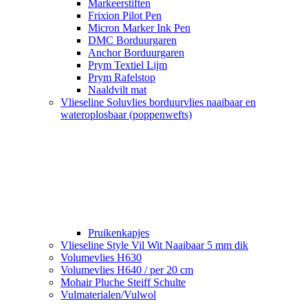
Markeerstiften
Frixion Pilot Pen
Micron Marker Ink Pen
DMC Borduurgaren
Anchor Borduurgaren
Prym Textiel Lijm
Prym Rafelstop
Naaldvilt mat
Vlieseline Soluvlies borduurvlies naaibaar en
wateroplosbaar (poppenwefts)
Pruikenkapjes
Vlieseline Style Vil Wit Naaibaar 5 mm dik
Volumevlies H630
Volumevlies H640 / per 20 cm
Mohair Pluche Steiff Schulte
Vulmaterialen/Vulwol