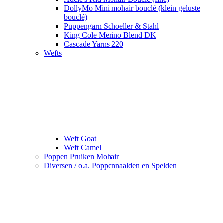
DollyMo Mini mohair bouclé (klein geluste
bouclé)
Puppengarn Schoeller & Stahl
King Cole Merino Blend DK
Cascade Yarns 220
Wefts
Weft Goat
Weft Camel
Poppen Pruiken Mohair
Diversen / o.a. Poppennaalden en Spelden