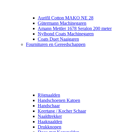
Aurifil Cotton MAKO NE 28
Gütermann Machinegaren
Amann Mettler 1678 Seralon 200 meter
Nylbond Coats Machinegaren
Coats Duet Naaigaren
Fournituren en Gereedschappen
Rijgnaalden
Handschoenen Katoen
Handschaar
Keertang / Kocher Schaar
Naaldtrekker
Haaknaalden
Drukknopen