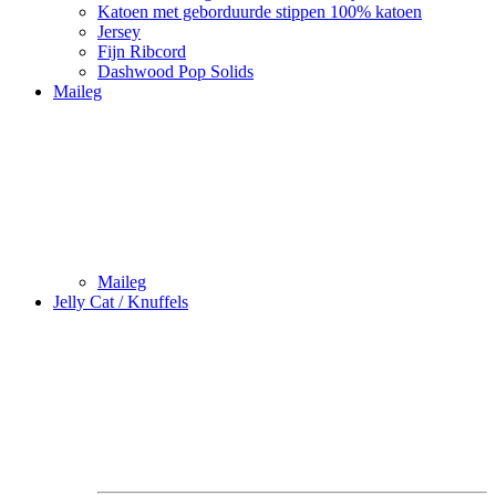
Katoen met geborduurde stippen 100% katoen
Jersey
Fijn Ribcord
Dashwood Pop Solids
Maileg
Maileg
Jelly Cat / Knuffels