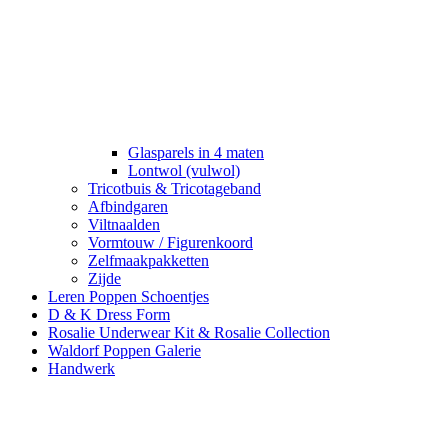
Glasparels in 4 maten
Lontwol (vulwol)
Tricotbuis & Tricotageband
Afbindgaren
Viltnaalden
Vormtouw / Figurenkoord
Zelfmaakpakketten
Zijde
Leren Poppen Schoentjes
D & K Dress Form
Rosalie Underwear Kit & Rosalie Collection
Waldorf Poppen Galerie
Handwerk