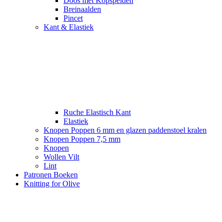
Doos met Kopspelden
Breinaalden
Pincet
Kant & Elastiek
Ruche Elastisch Kant
Elastiek
Knopen Poppen 6 mm en glazen paddenstoel kralen
Knopen Poppen 7,5 mm
Knopen
Wollen Vilt
Lint
Patronen Boeken
Knitting for Olive