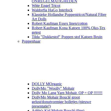
ONREGELMATIGHEDEN
Witte Engel Tricot
Waldorfia HaGo Interlock
Klassieke Hollandse Poppentricot/Natural Fibre
Art Dolls
Robert Kaufman Essex linen/cotton
Robert Kaufman Kona Katoen 100% Oko-Tex
getest
Tilda "Dukkestof" Poppen stof Katoen Bruin
Poppenhaar
DOLLY MOrganic
DollyMo "Woolly" Mohair
Dolly Mo Lang Yarn Mohair. OP = OP !!!!!!!
DollyMo Mohair Bouclé groot
gelust/donutvormige bolletjes (nieuwe
presentatie!)
Adèle's Kid Mohair Bouclé (fine)