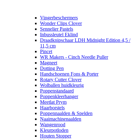
Vingerbeschermers
Wonder Clips Clover
Sennelier Pastels
Inbussleutel Eklind
Draadknipschaar LDH Midnight Edition 4,5 /
11,5 cm
Pincet
WR Makers - Cinch Needle Puller
Magneet
Dotting Pen
Handschoenen Fons & Porter
Rotary Cutter Clover
Wolballen huidkleurig
Poppenstandaard
Poppenkleerhanger
Meetlat Prym
Haarborstels
Poppennaalden & Spelden
Naaimachinenaalden
Wangenrood
Kleurpotloden
Houten Stopper