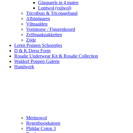
Glasparels in 4 maten
Lontwol (vulwol)
Tricotbuis & Tricotageband
Afbindgaren
Viltnaalden
Vormtouw / Figurenkoord
Zelfmaakpakketten
Zijde
Leren Poppen Schoentjes
D & K Dress Form
Rosalie Underwear Kit & Rosalie Collection
Waldorf Poppen Galerie
Handwerk
Merinowol
Regenboogkatoen
Phildar Coton 3