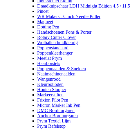
Inbussleutel Eklind
Draadknipschaar LDH Midnight Edition 4,5 / 11,
Pincet
WR Makers - Cinch Needle Puller
Magneet
Dotting Pen
Handschoenen Fons & Porter
Rotary Cutter Clover
Wolballen huidkleurig
Poppenstandaard
Poppenkleerhanger
Meetlat Prym
Haarborstels
Poppennaalden & Spelden
Naaimachinenaalden
Wangenrood
Kleurpotloden
Houten Stopper
Markeerstiften
Frixion Pilot Pen
Micron Marker Ink Pen
DMC Borduurgaren
Anchor Borduurgaren
Prym Textiel Lijm
Prym Rafelstop