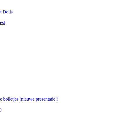
t Dolls
est
bolletjes (nieuwe presentatie!)
)