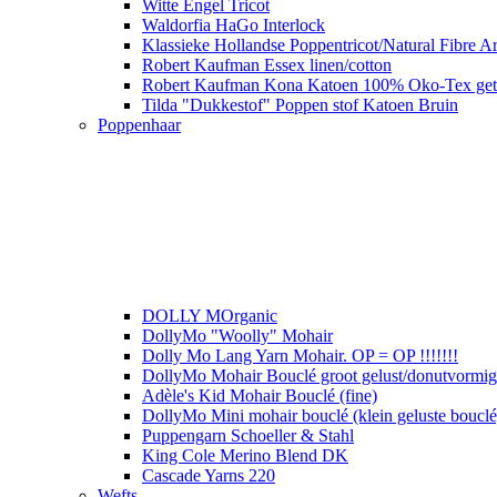
Witte Engel Tricot
Waldorfia HaGo Interlock
Klassieke Hollandse Poppentricot/Natural Fibre Ar
Robert Kaufman Essex linen/cotton
Robert Kaufman Kona Katoen 100% Oko-Tex get
Tilda "Dukkestof" Poppen stof Katoen Bruin
Poppenhaar
DOLLY MOrganic
DollyMo "Woolly" Mohair
Dolly Mo Lang Yarn Mohair. OP = OP !!!!!!!
DollyMo Mohair Bouclé groot gelust/donutvormige 
Adèle's Kid Mohair Bouclé (fine)
DollyMo Mini mohair bouclé (klein geluste bouclé
Puppengarn Schoeller & Stahl
King Cole Merino Blend DK
Cascade Yarns 220
Wefts