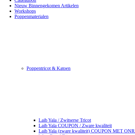
Cadeaubon
Nieuw Binnengekomen Artikelen
Workshops
Poppenmaterialen
Poppentricot & Katoen
Laib Yala / Zwitserse Tricot
Laib Yala COUPON / Zware kwaliteit
Laib Yala (zware kwaliteit) COUPON MET