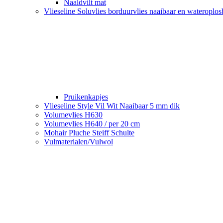
Naaldvilt mat
Vlieseline Soluvlies borduurvlies naaibaar en wateroplo
Pruikenkapjes
Vlieseline Style Vil Wit Naaibaar 5 mm dik
Volumevlies H630
Volumevlies H640 / per 20 cm
Mohair Pluche Steiff Schulte
Vulmaterialen/Vulwol