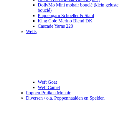
DollyMo Mini mohair bouclé (klein geluste
bouclé)
Puppengarn Schoeller & Stahl
King Cole Merino Blend DK
Cascade Yarns 220
Wefts
Weft Goat
Weft Camel
Poppen Pruiken Mohair
Diversen / o.a. Poppennaalden en Spelden