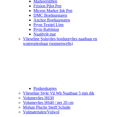
Markeerstiften
Frixion Pilot Pen
Micron Marker Ink Pen
DMC Borduurgaren
Anchor Borduurgaren
Prym Textiel Lijm
Prym Rafelstop
Naaldvilt mat
Vlieseline Soluvlies borduurvlies naaibaar en
wateroplosbaar (poppenwefts)
Pruikenkapjes
Vlieseline Style Vil Wit Naaibaar 5 mm dik
Volumevlies H630
Volumevlies H640 / per 20 cm
Mohair Pluche Steiff Schulte
Vulmaterialen/Vulwol