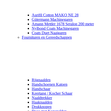
Aurifil Cotton MAKO NE 28
Gütermann Machinegaren
Amann Mettler 1678 Seralon 200 meter
Nylbond Coats Machinegaren
Coats Duet Naaigaren
Fournituren en Gereedschappen
Rijgnaalden
Handschoenen Katoen
Handschaar
Keertang / Kocher Schaar
Naaldtrekker
Haaknaalden
Drukknopen