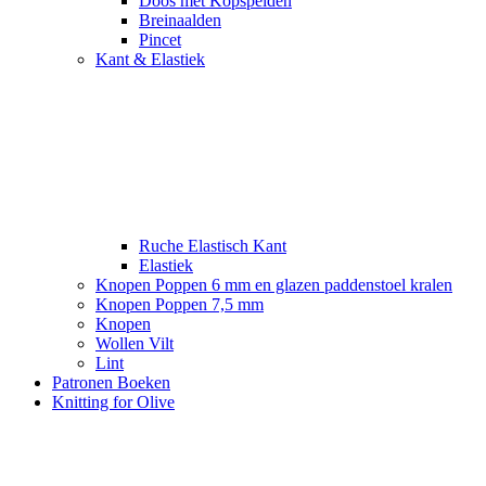
Doos met Kopspelden
Breinaalden
Pincet
Kant & Elastiek
Ruche Elastisch Kant
Elastiek
Knopen Poppen 6 mm en glazen paddenstoel kralen
Knopen Poppen 7,5 mm
Knopen
Wollen Vilt
Lint
Patronen Boeken
Knitting for Olive