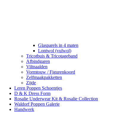
Glasparels in 4 maten
Lontwol (vulwol)
Tricotbuis & Tricotageband
Afbindgaren
Viltnaalden
Vormtouw / Figurenkoord
Zelfmaakpakketten
Zijde
Leren Poppen Schoentjes
D & K Dress Form
Rosalie Underwear Kit & Rosalie Collection
Waldorf Poppen Galerie
Handwerk