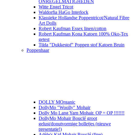
ONREGELMATIGHEDEN
Witte Engel Tricot
Waldorfia HaGo Interlock
Klassieke Hollandse Poppentricot/Natural Fibre
Art Dolls
Robert Kaufman Essex linen/cotton
Robert Kaufman Kona Katoen 100% Oko-Tex
getest
Tilda "Dukkestof" Poppen stof Katoen Bruin
Poppenhaar
DOLLY MOrganic
DollyMo "Woolly" Mohair
Dolly Mo Lang Yarn Mohair. OP = OP !!!!!!!
DollyMo Mohair Bouclé groot
gelust/donutvormige bolletjes (nieuwe
presentatie!)
Adèle's Kid Mohair Bouclé (fine)