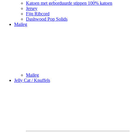
Katoen met geborduurde stippen 100% katoen
Jersey
Fijn Ribcord
Dashwood Pop Solids
Maileg
Maileg
Jelly Cat / Knuffels