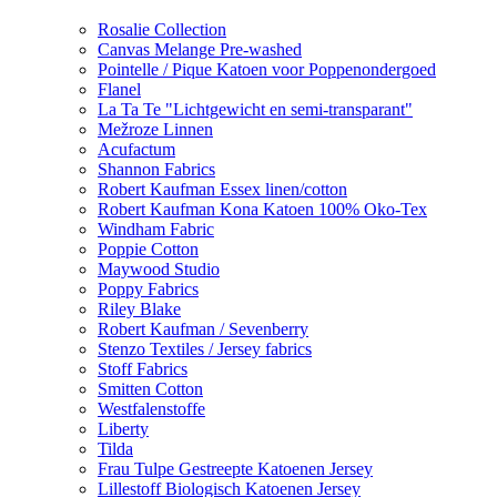
Rosalie Collection
Canvas Melange Pre-washed
Pointelle / Pique Katoen voor Poppenondergoed
Flanel
La Ta Te "Lichtgewicht en semi-transparant"
Mežroze Linnen
Acufactum
Shannon Fabrics
Robert Kaufman Essex linen/cotton
Robert Kaufman Kona Katoen 100% Oko-Tex
Windham Fabric
Poppie Cotton
Maywood Studio
Poppy Fabrics
Riley Blake
Robert Kaufman / Sevenberry
Stenzo Textiles / Jersey fabrics
Stoff Fabrics
Smitten Cotton
Westfalenstoffe
Liberty
Tilda
Frau Tulpe Gestreepte Katoenen Jersey
Lillestoff Biologisch Katoenen Jersey