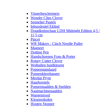
Vingerbeschermers
Wonder Clips Clover
Sennelier Pastels
Inbussleutel Eklind
Draadknipschaar LDH Midnight Edition 4,5 /
11,5 cm
Pincet
WR Makers - Cinch Needle Puller
Magneet
Dotting Pen
Handschoenen Fons & Porter
Rotary Cutter Clover
Wolballen huidkleurig
Poppenstandaard
Poppenkleerhanger
Meetlat Prym
Haarborstels
Poppennaalden & Spelden
Naaimachinenaalden
Wangenrood
Kleurpotloden
Houten Stopper